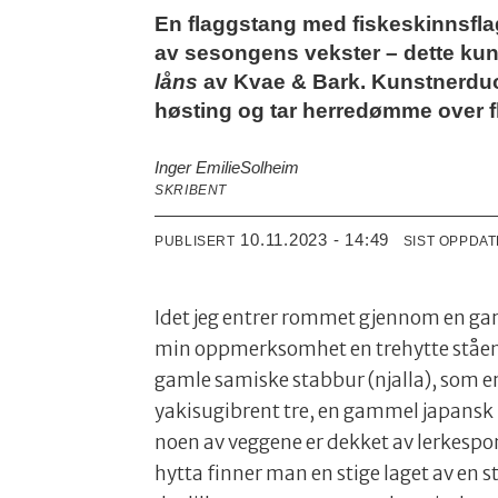
En flaggstang med fiskeskinnsflag
av sesongens vekster – dette ku
låns
av Kvae & Bark. Kunstnerduo
høsting og tar herredømme over fl
Inger Emilie
Solheim
SKRIBENT
10.11.2023 - 14:49
PUBLISERT
SIST OPPDA
Idet jeg entrer rommet gjennom en gar
min oppmerksomhet en trehytte stående 
gamle samiske stabbur (njalla), som er 
yakisugibrent tre, en gammel japansk m
noen av veggene er dekket av lerkespo
hytta finner man en stige laget av en s