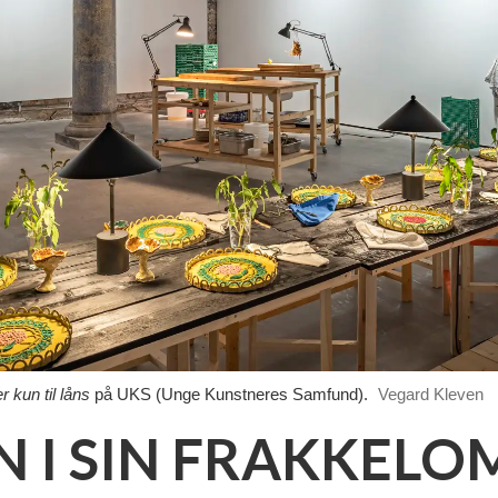
 kun til låns
på UKS (Unge Kunstneres Samfund).
Vegard Kleven
 I SIN FRAKKEL