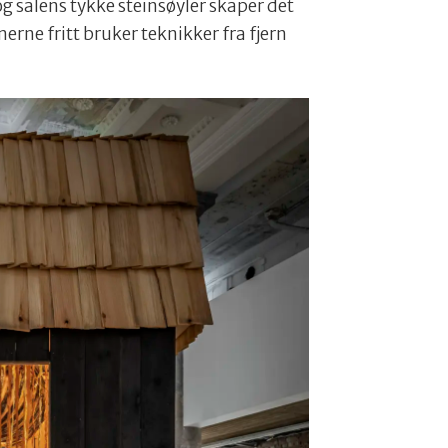
g salens tykke steinsøyler skaper det
erne fritt bruker teknikker fra fjern