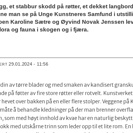
g, et stabbur skodd på røtter, et dekket langbord
nne man se på Unge Kunstneres Samfund i utstil
en Karoline Sætre og Øyvind Novak Jenssen leve
ora og fauna i skogen og i fjæra.
29.01.2024 - 11:56
TERT
din av tørre blader og med smaken av kandisert gransk
på føtter av fire store røtter eller rotvelt. Kunstverke
hevet over bakken på en eller flere stolper. Veggene på 
åte å behandle kledninger på der man brenner overflaten
n, som med høyt innhold av kvae har en naturlig beskytt
tokk med utskårne trinn som leder opp til et lite rom. En 