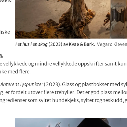
Kvae &
diske
I et hus i en skog
(2023) av Kvae & Bark.
Vegard Kleve
 &
ine vellykkede og mindre vellykkede oppskrifter samt 
uke med flere.
 vinterens lyspunkter
(2023). Glass og plastbokser med sy
g, er fordelt utover flere trehyller. Det er god plass mel
 ingredienser som syltet hundekjeks, syltet rogneskudd,