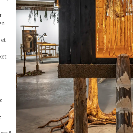
r
en
 et
ket
e
e