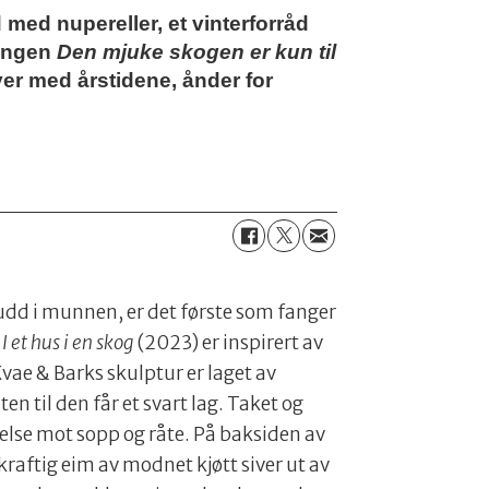
 med nupereller, et vinterforråd
lingen
Den mjuke skogen er kun til
r med årstidene, ånder for
udd i munnen, er det første som fanger
t
I et hus i en skog
(2023) er inspirert av
Kvae & Barks skulptur er laget av
 til den får et svart lag. Taket og
else mot sopp og råte. På baksiden av
kraftig eim av modnet kjøtt siver ut av