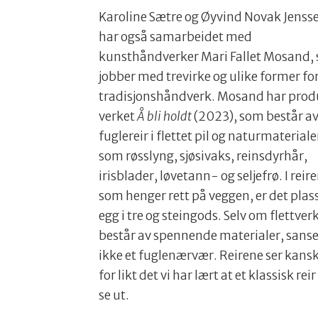
Karoline Sætre og Øyvind Novak Jenss
har også samarbeidet med
kunsthåndverker Mari Fallet Mosand,
jobber med trevirke og ulike former fo
tradisjonshåndverk. Mosand har prod
verket
Å bli holdt
(2023), som består a
fuglereir i flettet pil og naturmateriale
som røsslyng, sjøsivaks, reinsdyrhår,
irisblader, løvetann- og seljefrø. I reir
som henger rett på veggen, er det plas
egg i tre og steingods. Selv om flettve
består av spennende materialer, sanse
ikke et fuglenærvær. Reirene ser kanskj
for likt det vi har lært at et klassisk reir
se ut.