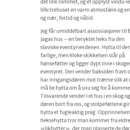
det lille rommet, og et opplyst vindu
lille trehuset en varm atmosfære og en
og nær, fortid og nåtid.
Jeg får umiddelbart assossiasjoner til
Jagas hus – en beryktet heks fra den
slaviske eventyrverdenen. Hytta til de
farlige, men kloke skikkelsen står på
hønseføtter og ligger dypt inne i skoge
eventyret. Den vender baksiden fram 
har inngangsdøren mot trærne slik at
må be hytta om å snu seg for å komme
Tilsvarende vender I et hus i en skog o
døren bort fra oss, og stolpeføttene gir
hytta et fugleaktig preg. Opprinnelsen 
heksehytta tror man kommer fra eldr
«likhytter», der man plasserte de død