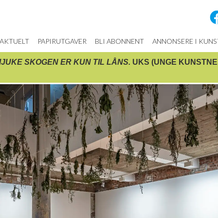
AKTUELT
PAPIRUTGAVER
BLI ABONNENT
ANNONSERE I KUN
JUKE SKOGEN ER KUN TIL LÅNS.
UKS (UNGE KUNSTNERE