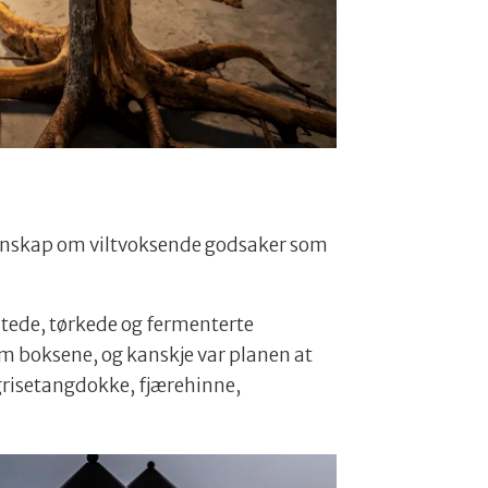
n
kunnskap om viltvoksende godsaker som
ltede, tørkede og fermenterte
lom boksene, og kanskje var planen at
 grisetangdokke, fjærehinne,