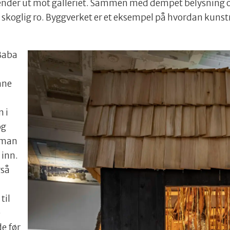
 vender ut mot galleriet. Sammen med dempet belysning o
 skoglig ro. Byggverket er et eksempel på hvordan kunstn
 Baba
nne
n i
og
 man
 inn.
gså
til
e
e før