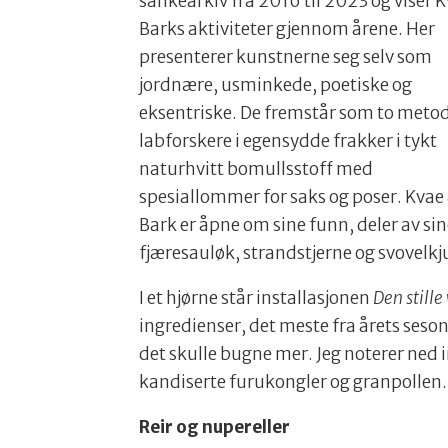
sankearkiv fra 2016 til 2023 og viser 
Barks aktiviteter gjennom årene. Her
presenterer kunstnerne seg selv som
jordnære, usminkede, poetiske og
eksentriske. De fremstår som to meto
labforskere i egensydde frakker i tykt
naturhvitt bomullsstoff med
spesiallommer for saks og poser. Kvae
Bark er åpne om sine funn, deler av s
fjæresauløk, strandstjerne og svovelkj
I et hjørne står installasjonen
Den stille
ingredienser, det meste fra årets seson
det skulle bugne mer. Jeg noterer ned
kandiserte furukongler og granpollen.
Reir og nupereller