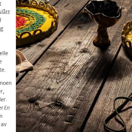
t
slått
d
ig
elle
e
te.
 noen
r,
der.
er
En
en
 av