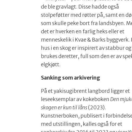
de ble gravlagt. Disse hadde også
stolpeføtter med røtter på, samt en dø
som skulle peke bort fra landsbyen. M
det er hverken en farlig heks eller et
menneskelik i Kvae & Barks byggverk. I
hus i en skog er inspirert av stabbur og
brukes deretter, full som den er av spe
elgkjøtt.
Sanking som arkivering
På et yakisugibrent langbord ligger et
leseeksemplar av kokeboken
Den mjuk
skogen er kun til låns
(2023).
Kunstnerboken, publisert i forbindels
med utstillingen, kalles også for et