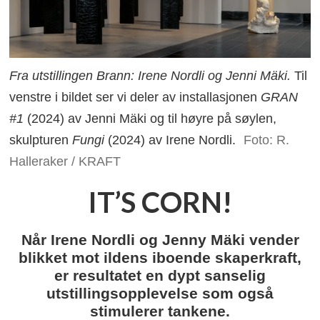
Fra utstillingen Brann: Irene Nordli og Jenni Mäki.
Til
venstre i bildet ser vi deler av installasjonen
GRAN
#1
(2024) av Jenni Mäki og til høyre på søylen,
skulpturen
Fungi
(2024) av Irene Nordli.
Foto: R.
Halleraker / KRAFT
IT’S CORN!
Når Irene Nordli og Jenny Mäki vender
blikket mot ildens iboende skaperkraft,
er resultatet en dypt sanselig
utstillingsopplevelse som også
stimulerer tankene.