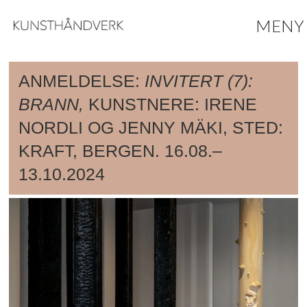
ANMELDELSE:
INVITERT (7):
BRANN,
KUNSTNERE: IRENE
NORDLI OG JENNY MÄKI, STED:
KRAFT, BERGEN. 16.08.–
13.10.2024