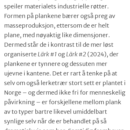
speiler materialets industrielle røtter.
Formen på plankene bærer også preg av
masseproduksjon, ettersom de er helt
plane, med nøyaktig like dimensjoner.
Dermed står de i kontrast til de mer løst
organiserte
Lärk #1
og
Lärk #2
(2024), der
plankene er tynnere og dessuten mer
ujevne i kantene. Det er rart å tenke på at
selv om også lerketrær stort sett er plantet i
Norge – og dermed ikke fri for menneskelig
påvirkning – er forskjellene mellom plank
av to typer bartre likevel umiddelbart
synlige selv når de er behandlet på så