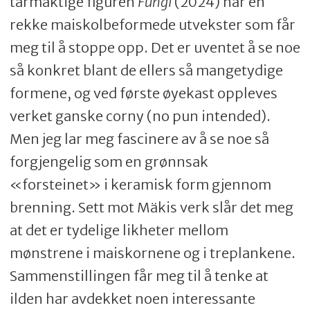
tarmaktige figuren
Fungi
(2024) har en
rekke maiskolbeformede utvekster som får
meg til å stoppe opp. Det er uventet å se noe
så konkret blant de ellers så mangetydige
formene, og ved første øyekast oppleves
verket ganske corny (no pun intended).
Men jeg lar meg fascinere av å se noe så
forgjengelig som en grønnsak
«forsteinet» i keramisk form gjennom
brenning. Sett mot Mäkis verk slår det meg
at det er tydelige likheter mellom
mønstrene i maiskornene og i treplankene.
Sammenstillingen får meg til å tenke at
ilden har avdekket noen interessante