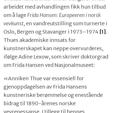
arbeidet med avhandlingen fikk hun tilbud
om å lage
Frida Hansen: Europeeren i norsk
vevkunst
, en vandreutstilling som turnerte i
Oslo, Bergen og Stavanger i 1973–1974
[1]
.
Thues akademiske innsats for
kunstnerskapet kan neppe overvurderes,
ifølge Adine Lexow, som skriver doktorgrad
om Frida Hansen ved Nasjonalmuseet:
«Anniken Thue var essensiell for
gjenoppdagelsen av Frida Hansens
kunstneriske berømmelse og enestående
bidrag til 1890-årenes norske
vevrenessanse. I tillegg til hennes