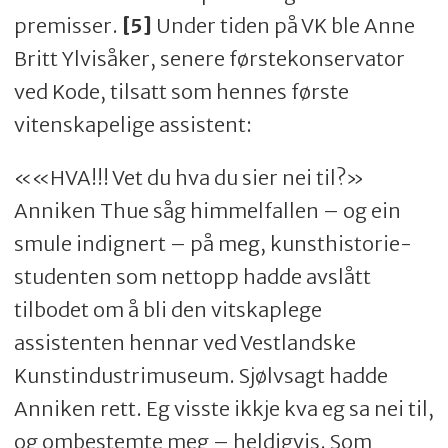
premisser.
[5]
Under tiden på VK ble Anne
Britt Ylvisåker, senere førstekonservator
ved Kode, tilsatt som hennes første
vitenskapelige assistent:
««HVA!!!
Vet
du hva du sier nei til?»
Anniken Thue såg himmelfallen
–
og ein
smule indignert
–
på meg, kunsthistorie-
studenten som nettopp hadde avslått
tilbodet om å bli den vitskaplege
assistenten hennar ved Vestlandske
Kunstindustrimuseum. Sjølvsagt hadde
Anniken rett. Eg visste ikkje kva eg sa nei til,
og ombestemte meg – heldigvis. Som