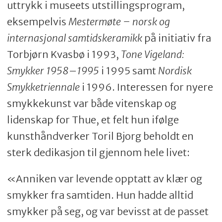
uttrykk i museets utstillingsprogram,
eksempelvis
Mestermøte – norsk og
internasjonal samtidskeramikk
på initiativ fra
Torbjørn Kvasbø i 1993,
Tone
Vigeland:
Smykker 1958
–
1995
i 1995 samt
Nordisk
Smykketriennale
i 1996. Interessen for nyere
smykkekunst var både vitenskap og
lidenskap for Thue, et felt hun ifølge
kunsthåndverker Toril Bjorg beholdt en
sterk dedikasjon til gjennom hele livet:
«Anniken var levende opptatt av klær og
smykker fra samtiden. Hun hadde alltid
smykker på seg, og var bevisst at de passet